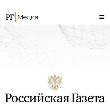
Авторы
Награды
Колумнисты
Награды и
Премии
История
Медиацентр
Контакты